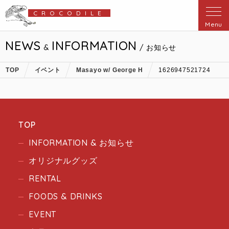
CROCODILE
Menu
NEWS
INFORMATION
&
/ お知らせ
TOP
イベント
Masayo w/ George H
1626947521724
TOP
INFORMATION & お知らせ
オリジナルグッズ
RENTAL
FOODS & DRINKS
EVENT