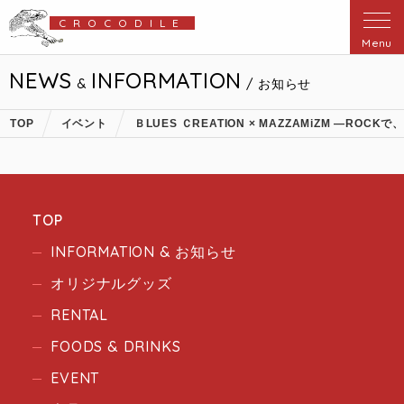
CROCODILE
Menu
NEWS
INFORMATION
&
/ お知らせ
TOP
イベント
ＢLUES ＣREATION × MAZZAMiZM ―RO
TOP
INFORMATION & お知らせ
オリジナルグッズ
RENTAL
FOODS & DRINKS
EVENT