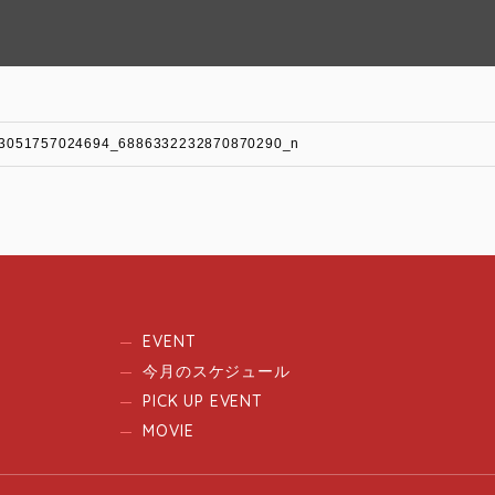
3051757024694_6886332232870870290_n
EVENT
今月のスケジュール
PICK UP EVENT
MOVIE