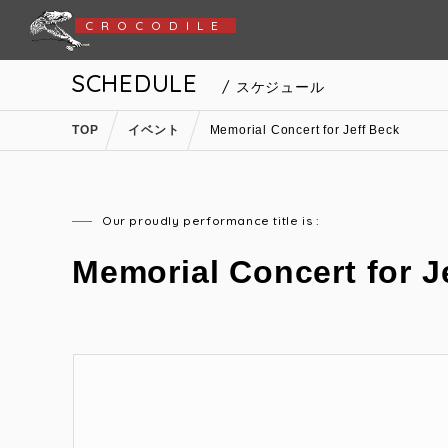
CROCODILE
SCHEDULE
/ スケジュール
TOP
イベント
Memorial Concert for Jeff Beck
Our proudly performance title is :
Memorial Concert for J