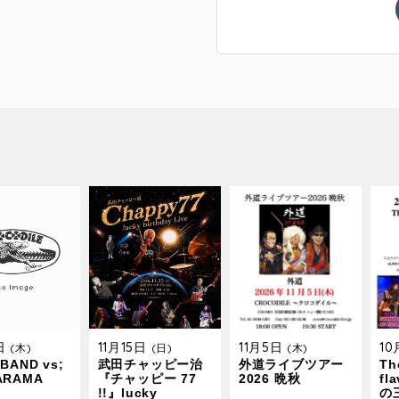
9日
11月15日
11月5日
1
(木)
(日)
(木)
BAND vs;
武田チャッピー治
外道ライブツアー
The
ARAMA
『チャッピー 77
2026 晩秋
fl
!!』lucky
の