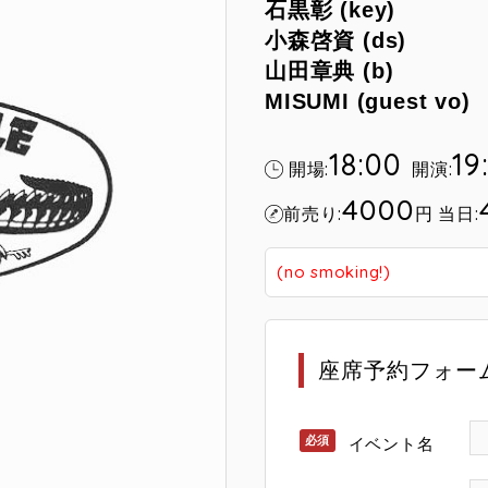
石黒彰 (key)
小森啓資 (ds)
山田章典 (b)
MISUMI (guest vo)
18:00
19
開場:
開演:
4000
前売り:
円
当日:
(no smoking!)
座席予約フォー
イベント名