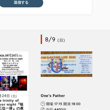
8/9
(日)
0月24日
One’s Father
(土)
 trinity of
17:15
18:00
開場:
開演:
avor night『味
三位一体』の夜
4400
当日:
円