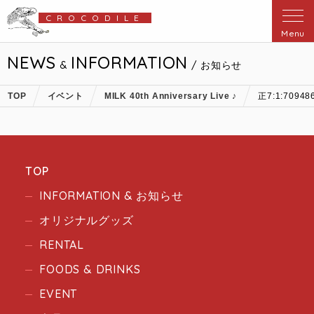
CROCODILE
Menu
NEWS
INFORMATION
&
/ お知らせ
TOP
イベント
MILK 40th Anniversary Live ♪
正7:1:70948
TOP
INFORMATION & お知らせ
オリジナルグッズ
RENTAL
FOODS & DRINKS
EVENT