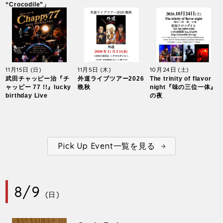
“Crocodile”」
11月15日
11月5日
10月24日
(日)
(木)
(土)
武田チャッピー治『チ
外道ライブツアー2026
The trinity of flavor
ャッピー 77 !!』lucky
晩秋
night『味の三位一体』
birthday Live
の夜
Pick Up Event一覧を見る
8/9
(日)