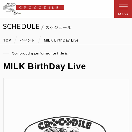
CROCODILE
Menu
SCHEDULE
/ スケジュール
TOP
イベント
MILK BirthDay Live
Our proudly performance title is :
MILK BirthDay Live