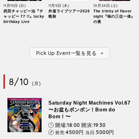
11月15日
11月5日
10月24日
(日)
(木)
(土)
武田チャッピー治『チ
外道ライブツアー2026
The trinity of flavor
ャッピー 77 !!』lucky
晩秋
night『味の三位一体』
birthday Live
の夜
Pick Up Event一覧を見る
8/10
(月)
Saturday Night Machines Vol.67
〜お盆もボンボン！Bom do
Bom！〜
18:00
19:30
開場:
開演:
4500
5000
円
円
前売:
当日: