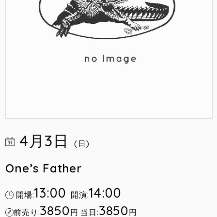
4月3日
(日)
One’s Father
13:00
14:00
開場:
開演:
3850
3850
前売り:
円
当日:
円