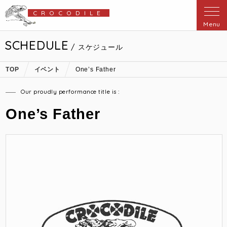
CROCODILE
Menu
SCHEDULE
/ スケジュール
TOP
イベント
One’s Father
Our proudly performance title is :
One’s Father