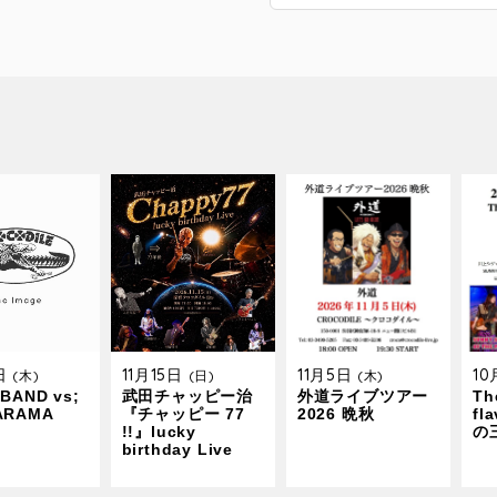
9日
11月15日
11月5日
1
(木)
(日)
(木)
BAND vs;
武田チャッピー治
外道ライブツアー
The
ARAMA
『チャッピー 77
2026 晩秋
fl
!!』lucky
の
birthday Live