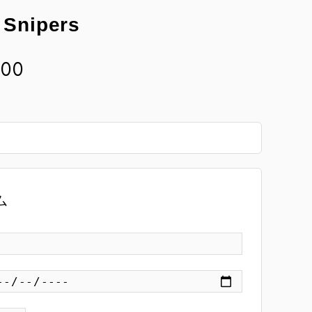
 Snipers
:00
ム