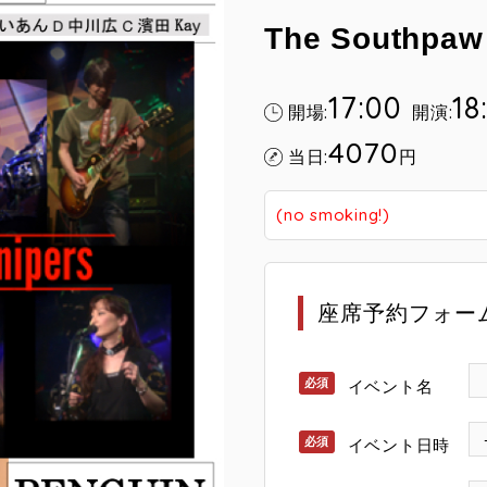
The Southpaw
17:00
18
開場:
開演:
4070
当日:
円
(no smoking!)
座席予約フォー
イベント名
イベント日時