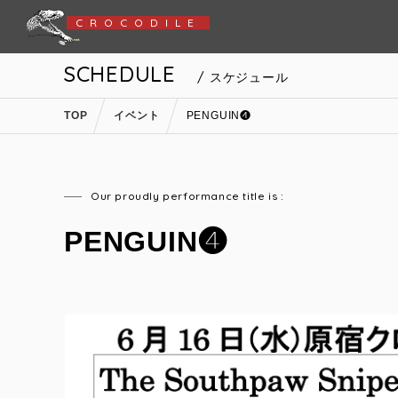
CROCODILE
SCHEDULE
/ スケジュール
TOP
イベント
PENGUIN❹
Our proudly performance title is :
PENGUIN❹