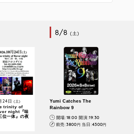
8/8
(土)
0月24日
Yumi Catches The
(土)
 trinity of
Rainbow 9
avor night『味
三位一体』の夜
18:00
19:30
開場:
開演:
3800
4300
前売:
当日:
円
円