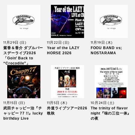
11月29日
11月22日
11月19日
(日)
(日)
(木)
紫香＆香介 ダブルバー
Year of the LAZY
FOOU BAND vs;
スデーライブ2026
HORSE 2026
NOSTARAMA
「Goin’ Back to
“Crocodile”」
11月15日
11月5日
10月24日
(日)
(木)
(土)
武田チャッピー治『チ
外道ライブツアー2026
The trinity of flavor
ャッピー 77 !!』lucky
晩秋
night『味の三位一体』
birthday Live
の夜