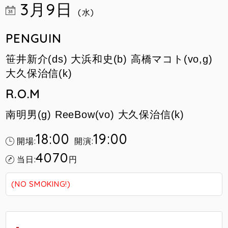
3月9日
(水)
PENGUIN
笹井新介(ds) 大浜和史(b) 高橋マコト(vo,g)
大久保治信(k)
R.O.M
南明男(g) ReeBow(vo) 大久保治信(k)
18:00
19:00
開場:
開演:
4070
当日:
円
(NO SMOKING!)