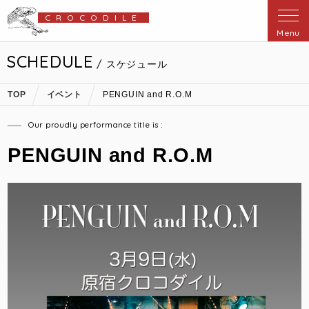
CROCODILE
Menu
SCHEDULE
/ スケジュール
TOP
イベント
PENGUIN and R.O.M
Our proudly performance title is :
PENGUIN and R.O.M