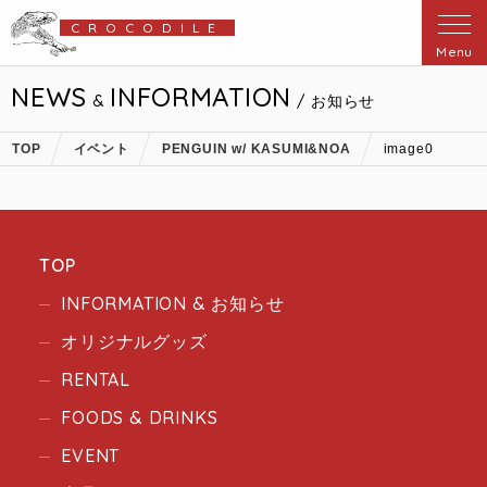
CROCODILE
Menu
NEWS
INFORMATION
&
/ お知らせ
TOP
イベント
PENGUIN w/ KASUMI&NOA
image0
TOP
INFORMATION & お知らせ
オリジナルグッズ
RENTAL
FOODS & DRINKS
EVENT