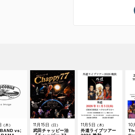
9日
11月15日
11月5日
1
(木)
(日)
(木)
BAND vs;
武田チャッピー治
外道ライブツアー
The