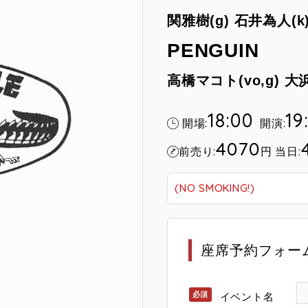
関雅樹(g)
石井為人(k
PENGUIN
高橋マコト(vo,g)
大浜
18:00
19
開場:
開演:
4070
前売り:
円
当日:
(NO SMOKING!)
座席予約フォー
イベント名