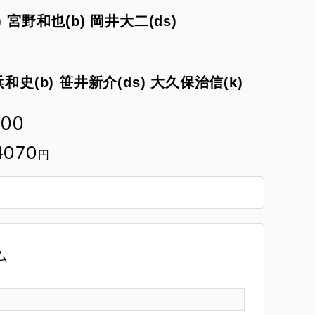
)
宮野和也(b)
岡井大二(ds)
和史(b)
笹井新介(ds)
大久保治信(k)
:00
4070
円
ム