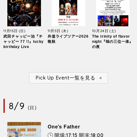
11月15日
11月5日
10月24日
(日)
(木)
(土)
武田チャッピー治『チ
外道ライブツアー2026
The trinity of flavor
ャッピー 77 !!』lucky
晩秋
night『味の三位一体』
birthday Live
の夜
Pick Up Event一覧を見る
8/9
(日)
One’s Father
17:15
18:00
開場:
開演: