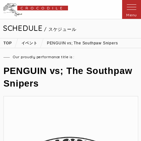
CROCODILE
Menu
SCHEDULE
/ スケジュール
TOP
イベント
PENGUIN vs; The Southpaw Snipers
Our proudly performance title is :
PENGUIN vs; The Southpaw
Snipers