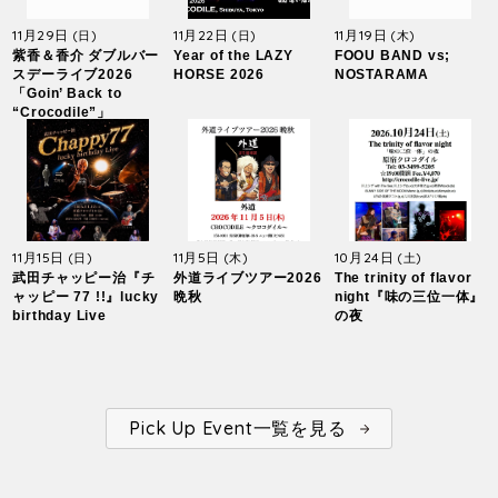
11月29日
11月22日
11月19日
(日)
(日)
(木)
紫香＆香介 ダブルバー
Year of the LAZY
FOOU BAND vs;
スデーライブ2026
HORSE 2026
NOSTARAMA
「Goin’ Back to
“Crocodile”」
11月15日
11月5日
10月24日
(日)
(木)
(土)
武田チャッピー治『チ
外道ライブツアー2026
The trinity of flavor
ャッピー 77 !!』lucky
晩秋
night『味の三位一体』
birthday Live
の夜
Pick Up Event一覧を見る