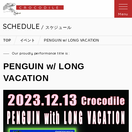
CROCODILE
Menu
SCHEDULE
/ スケジュール
TOP
イベント
PENGUIN w/ LONG VACATION
Our proudly performance title is :
PENGUIN w/ LONG
VACATION