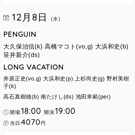
12月8日
(水)
PENGUIN
大久保治信(k) 高橋マコト(vo,g) 大浜和史(b)
笹井新介(ds)
LONG VACATION
井原正史(vo,g) 大浜和史(p) 上杉尚史(g) 野村美樹
子(k)
高石真樹雄(b) 南たけし(ds) 池田幸範(per)
18:00
19:00
開場:
開演:
4070
当日:
円