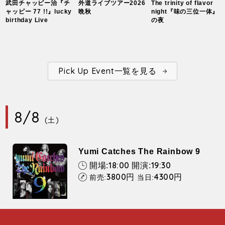
武田チャッピー治『チ
外道ライブツアー2026
The trinity of flavor
ャッピー 77 !!』lucky
晩秋
night『味の三位一体』
birthday Live
の夜
Pick Up Event一覧を見る
8/8
(土)
Yumi Catches The Rainbow 9
18:00
19:30
開場:
開演:
3800
4300
円
円
前売:
当日: