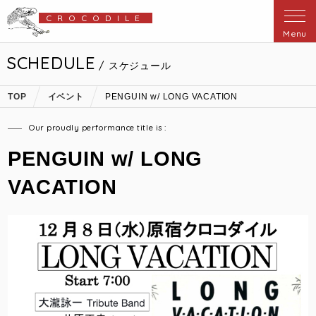
CROCODILE
Menu
SCHEDULE
/ スケジュール
TOP
イベント
PENGUIN w/ LONG VACATION
Our proudly performance title is :
PENGUIN w/ LONG
VACATION