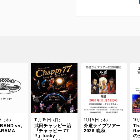
9日
11月15日
11月5日
1
(木)
(日)
(木)
BAND vs;
武田チャッピー治
外道ライブツアー
The
ARAMA
『チャッピー 77
2026 晩秋
fl
!!』lucky
の