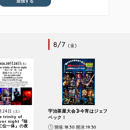
8/7
(金)
0月24日
宇治茶屋大会🌛今宵はジェフ
(土)
 trinity of
ベック！
avor night『味
三位一体』の夜
18:30
19:30
開場:
開演: