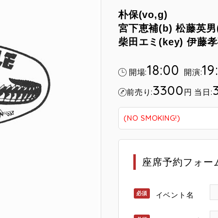
朴保(vo,g)
宮下恵補(b) 松藤英男(a
柴田エミ(key) 伊藤孝
18:00
19
開場:
開演:
3300
前売り:
円
当日:
(NO SMOKING!)
座席予約フォー
イベント名