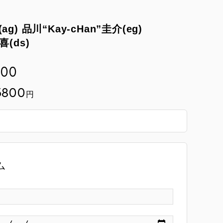
g) 品川“Kay-cHan”圭介(eg)
喜(ds)
:00
3800
円
ム