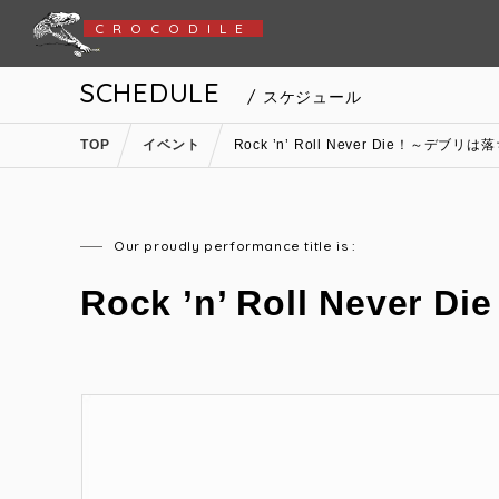
CROCODILE
SCHEDULE
/ スケジュール
TOP
イベント
Rock ’n’ Roll Never Die！～デブ
Our proudly performance title is :
Rock ’n’ Roll Nev