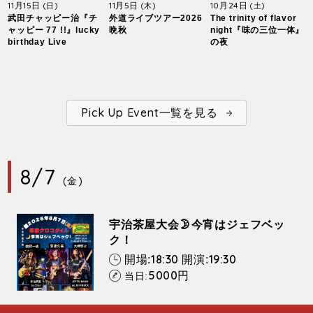
11月15日
11月5日
10月24日
(日)
(木)
(土)
武田チャッピー治『チ
外道ライブツアー2026
The trinity of flavor
ャッピー 77 !!』lucky
晩秋
night『味の三位一体』
birthday Live
の夜
Pick Up Event一覧を見る
8/7
(金)
宇治茶屋大会🌛今宵はジェフベッ
ク！
18:30
19:30
開場:
開演:
5000
円
当日: