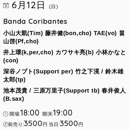
6月12日
(日)
Banda Coribantes
小山大凱(Tim) 藤井健(bon,cho) TAE(vo) 畠
山啓(Pf,cho)
井上環(k,per,cho) カワサキ亮(b) 小林かなと
(con)
深谷ノブト(Support per) 竹之下滉 / 鈴木雄
太郎(tp)
池本茂貴 / 三原万里子(Support tb) 春井俊人
(B.sax)
18:00
19:00
開場:
開演:
3500
3500
前売り:
円
当日:
円