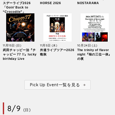
スデーライブ2026
HORSE 2026
NOSTARAMA
「Goin’ Back to
“Crocodile”」
11月15日
11月5日
10月24日
(日)
(木)
(土)
武田チャッピー治『チ
外道ライブツアー2026
The trinity of flavor
ャッピー 77 !!』lucky
晩秋
night『味の三位一体』
birthday Live
の夜
Pick Up Event一覧を見る
8/9
(日)