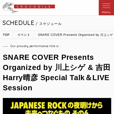
CROCODILE
Menu
SCHEDULE
/ スケジュール
TOP
イベント
SNARE COVER Presents Organized by 川上シゲ 
Our proudly performance title is :
SNARE COVER Presents
Organized by 川上シゲ & 吉田
Harry晴彦 Special Talk＆LIVE
Session