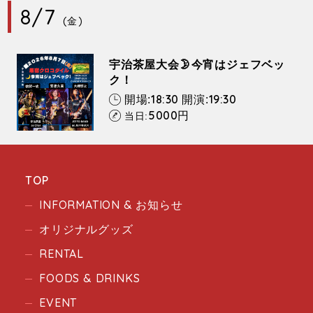
8/7
(金)
宇治茶屋大会🌛今宵はジェフベッ
ク！
18:30
19:30
開場:
開演:
5000
円
当日:
TOP
INFORMATION & お知らせ
オリジナルグッズ
RENTAL
FOODS & DRINKS
EVENT