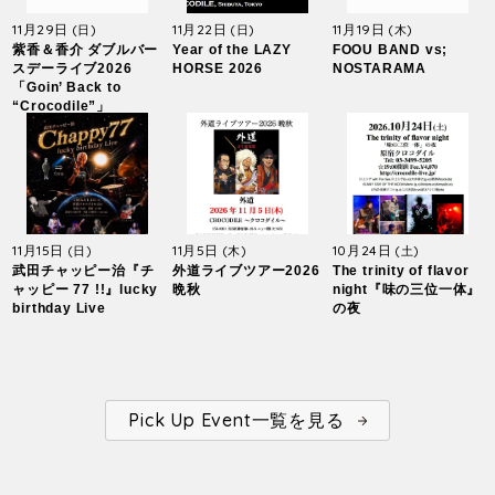
11月29日
11月22日
11月19日
(日)
(日)
(木)
紫香＆香介 ダブルバー
Year of the LAZY
FOOU BAND vs;
スデーライブ2026
HORSE 2026
NOSTARAMA
「Goin’ Back to
“Crocodile”」
11月15日
11月5日
10月24日
(日)
(木)
(土)
武田チャッピー治『チ
外道ライブツアー2026
The trinity of flavor
ャッピー 77 !!』lucky
晩秋
night『味の三位一体』
birthday Live
の夜
Pick Up Event一覧を見る