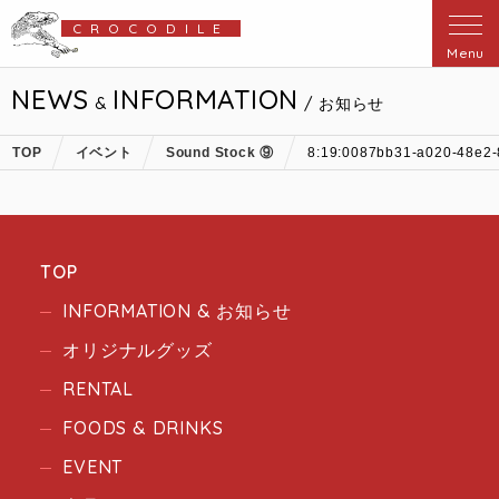
CROCODILE
Menu
NEWS
INFORMATION
&
/ お知らせ
TOP
イベント
Sound Stock ⑨
8:19:0087bb31-a020-48e2
TOP
INFORMATION & お知らせ
オリジナルグッズ
RENTAL
FOODS & DRINKS
EVENT