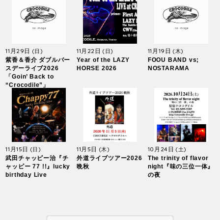
11月29日
11月22日
11月19日
(日)
(日)
(木)
紫香＆香介 ダブルバー
Year of the LAZY
FOOU BAND vs;
スデーライブ2026
HORSE 2026
NOSTARAMA
「Goin’ Back to
“Crocodile”」
11月15日
11月5日
10月24日
(日)
(木)
(土)
武田チャッピー治『チ
外道ライブツアー2026
The trinity of flavor
ャッピー 77 !!』lucky
晩秋
night『味の三位一体』
birthday Live
の夜