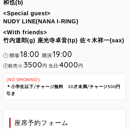
和也(b)
<Special guest>
NUDY LINE(NANA I-RING)
<With friends>
竹内道郎(g)
座光寺卓音(tp)
佐々木祥一(sax)
18:00
19:00
開場:
開演:
3500
4000
前売り:
円
当日:
円
(NO SMOKING!)
＊小学生以下/チャージ無料 20才未満/チャージ500円
引き
座席予約フォーム