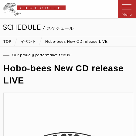
CROCODILE
Menu
SCHEDULE
/ スケジュール
TOP
イベント
Hobo-bees New CD release LIVE
Our proudly performance title is :
Hobo-bees New CD release
LIVE