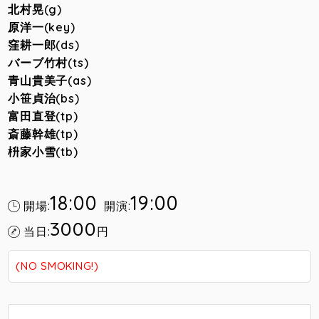
北村晃(g)
原洋一(key)
窪耕一郎(ds)
バーブ竹村(ts)
青山貴美子(as)
小笹貞治(bs)
富田直登(tp)
斎藤幹雄(tp)
枡家小雪(tb)
18:00
19:00
開場:
開演:
3000
当日:
円
(NO SMOKING!)