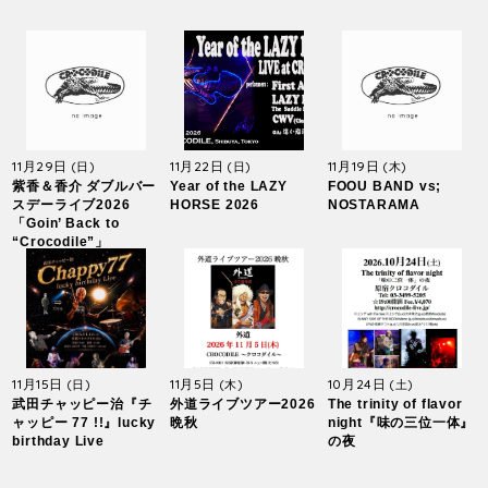
11月29日
11月22日
11月19日
(日)
(日)
(木)
紫香＆香介 ダブルバー
Year of the LAZY
FOOU BAND vs;
スデーライブ2026
HORSE 2026
NOSTARAMA
「Goin’ Back to
“Crocodile”」
11月15日
11月5日
10月24日
(日)
(木)
(土)
武田チャッピー治『チ
外道ライブツアー2026
The trinity of flavor
ャッピー 77 !!』lucky
晩秋
night『味の三位一体』
birthday Live
の夜