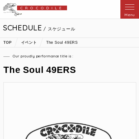
CROCODILE
Menu
SCHEDULE
/ スケジュール
TOP
イベント
The Soul 49ERS
Our proudly performance title is :
The Soul 49ERS