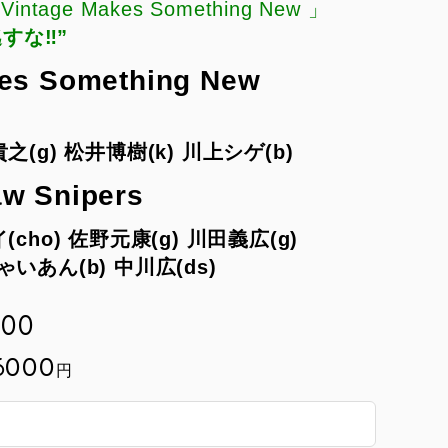
「Vintage Makes Something New 」
な‼️”
es Something New
之(g)
松井博樹(k)
川上シゲ(b)
w Snipers
cho)
佐野元康(g)
川田義広(g)
ゃいあん(b)
中川広(ds)
:00
6000
円