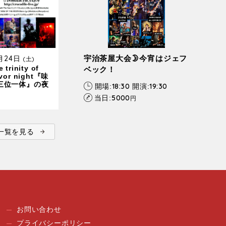
0月24日
宇治茶屋大会🌛今宵はジェフ
(土)
 trinity of
ベック！
avor night『味
三位一体』の夜
18:30
19:30
開場:
開演:
5000
当日:
円
ent一覧を見る
お問い合わせ
プライバシーポリシー