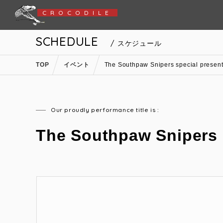
CROCODILE
SCHEDULE
/ スケジュール
TOP
イベント
The Southpaw Snipers special presen
Our proudly performance title is :
The Southpaw Snipers 