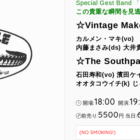
Special Gest Band 
この貴重な瞬間を見逃す
☆Vintage Mak
カルメン・マキ(vo)
内藤まさみ(ds)
大井貴
☆The Southpa
石田寿和(vo)
濱田ケイ(
オオタコウイチ(k)
じ
18:00
19
開場:
開演:
5500
前売り:
円
当日:
(NO SMOKING!)