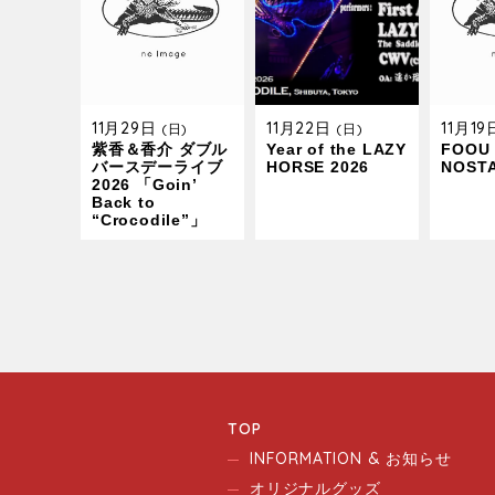
11月29日
11月22日
11月1
(日)
(日)
紫香＆香介 ダブル
Year of the LAZY
FOOU 
バースデーライブ
HORSE 2026
NOST
2026 「Goin’
Back to
“Crocodile”」
TOP
INFORMATION & お知らせ
オリジナルグッズ