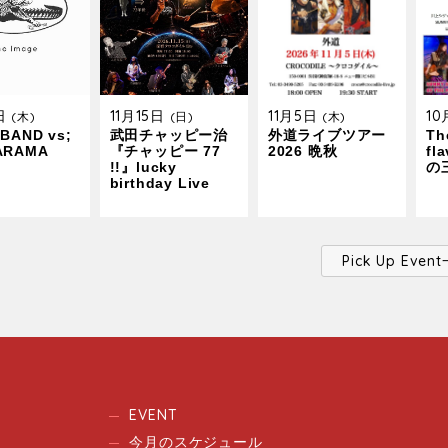
9日
11月15日
11月5日
1
(木)
(日)
(木)
BAND vs;
武田チャッピー治
外道ライブツアー
The
ARAMA
『チャッピー 77
2026 晩秋
fl
!!』lucky
の
birthday Live
Pick Up Ev
EVENT
今月のスケジュール