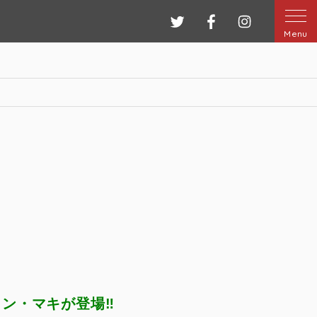
ツイッター
フェイスブック
インスタグ
Menu
ン・マキが登場‼️