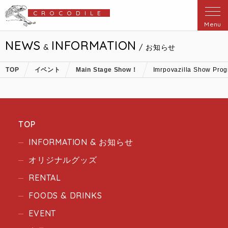
CROCODILE
Menu
NEWS
INFORMATION
&
/ お知らせ
TOP
イベント
Main Stage Show！
Imrpovazilla Show Pro
TOP
INFORMATION & お知らせ
オリジナルグッズ
RENTAL
FOODS & DRINKS
EVENT