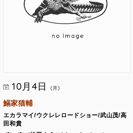
10月4日
(月)
鰯家猫輔
エカラマイ/ウクレレロードショー/武山茂/高
田和貴