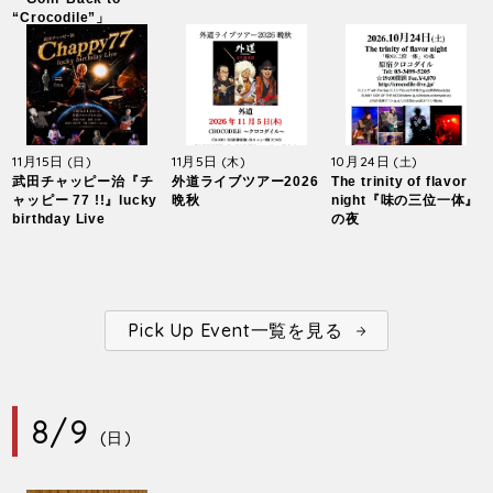
“Crocodile”」
11月15日
11月5日
10月24日
(日)
(木)
(土)
武田チャッピー治『チ
外道ライブツアー2026
The trinity of flavor
ャッピー 77 !!』lucky
晩秋
night『味の三位一体』
birthday Live
の夜
Pick Up Event一覧を見る
8/9
(日)