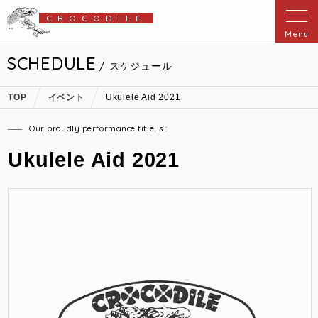
CROCODILE
Menu
SCHEDULE
/ スケジュール
TOP
イベント
Ukulele Aid 2021
Our proudly performance title is :
Ukulele Aid 2021