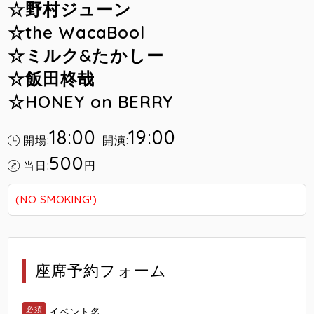
☆野村ジューン
☆the WacaBool
☆ミルク&たかしー
☆飯田柊哉
☆HONEY on BERRY
18:00
19:00
開場:
開演:
500
当日:
円
(NO SMOKING!)
座席予約フォーム
イベント名