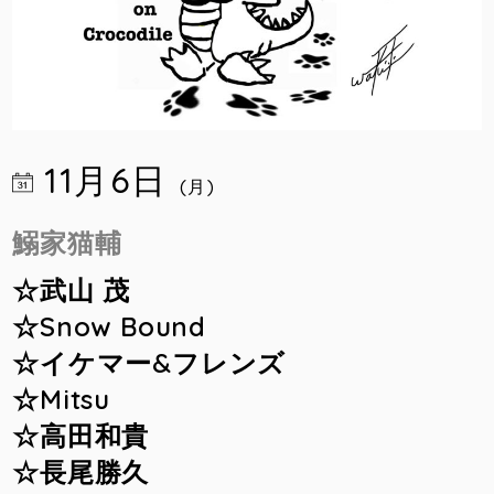
11月6日
(月)
鰯家猫輔
☆武山 茂
☆Snow Bound
☆イケマー&フレンズ
☆Mitsu
☆高田和貴
☆長尾勝久