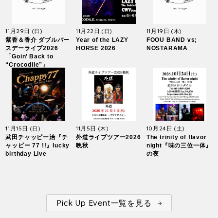
11月29日
11月22日
11月19日
(日)
(日)
(木)
紫香＆香介 ダブルバー
Year of the LAZY
FOOU BAND vs;
スデーライブ2026
HORSE 2026
NOSTARAMA
「Goin’ Back to
“Crocodile”」
11月15日
11月5日
10月24日
(日)
(木)
(土)
武田チャッピー治『チ
外道ライブツアー2026
The trinity of flavor
ャッピー 77 !!』lucky
晩秋
night『味の三位一体』
birthday Live
の夜
Pick Up Event一覧を見る