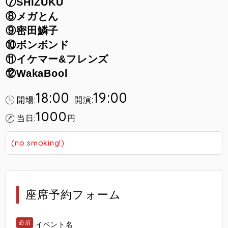
⑦SHIZUKU
⑧メガとん
⑨密田鱗子
⑩ボンボンド
⑪イケマー&フレンズ
⑫WakaBool
18:00
19:00
開場:
開演:
1000
当日:
円
(no smoking!)
座席予約フォーム
イベント名