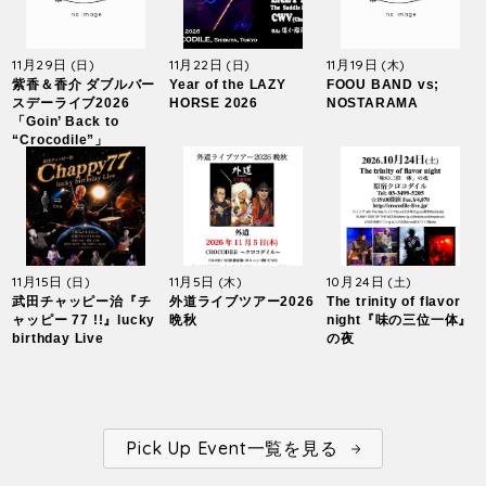
11月29日
11月22日
11月19日
(日)
(日)
(木)
紫香＆香介 ダブルバー
Year of the LAZY
FOOU BAND vs;
スデーライブ2026
HORSE 2026
NOSTARAMA
「Goin’ Back to
“Crocodile”」
11月15日
11月5日
10月24日
(日)
(木)
(土)
武田チャッピー治『チ
外道ライブツアー2026
The trinity of flavor
ャッピー 77 !!』lucky
晩秋
night『味の三位一体』
birthday Live
の夜
Pick Up Event一覧を見る