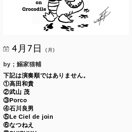
4月7日
(月)
by ; 鰯家猫輔
下記は演奏順ではありません。
①高田和貴
②武山 茂
③Porco
④石川良男
⑤Le Ciel de join
⑥なつねえ