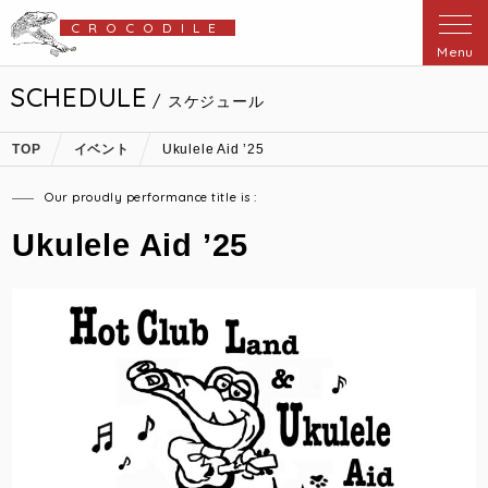
CROCODILE
Menu
SCHEDULE
/ スケジュール
TOP
イベント
Ukulele Aid ’25
Our proudly performance title is :
Ukulele Aid ’25