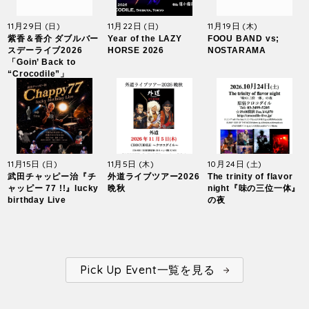
11月29日
11月22日
11月19日
(日)
(日)
(木)
紫香＆香介 ダブルバー
Year of the LAZY
FOOU BAND vs;
スデーライブ2026
HORSE 2026
NOSTARAMA
「Goin’ Back to
“Crocodile”」
11月15日
11月5日
10月24日
(日)
(木)
(土)
武田チャッピー治『チ
外道ライブツアー2026
The trinity of flavor
ャッピー 77 !!』lucky
晩秋
night『味の三位一体』
birthday Live
の夜
Pick Up Event一覧を見る