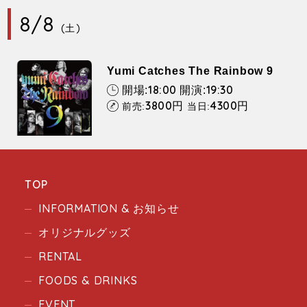
8/8
(土)
Yumi Catches The Rainbow 9
18:00
19:30
開場:
開演:
3800
4300
円
円
前売:
当日:
TOP
INFORMATION & お知らせ
オリジナルグッズ
RENTAL
FOODS & DRINKS
EVENT