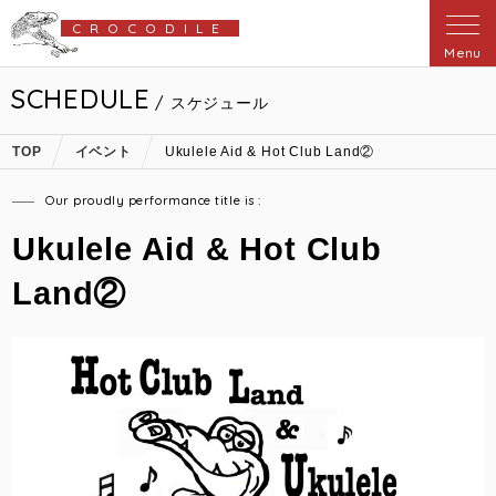
CROCODILE
Menu
SCHEDULE
/ スケジュール
TOP
イベント
Ukulele Aid & Hot Club Land②
Our proudly performance title is :
Ukulele Aid & Hot Club
Land②