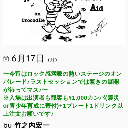
6月17日
(月)
〜今宵はロック感満載の熱いステージのオン
パレード♪ラストセッションでは驚きの展開
が待ってマス♪〜
※入場は出演者も観客も¥1,000カンパ(震災
or青少年育成に寄付)+1プレート1ドリンク以
上注文お願いです♪
by 竹之内宏一