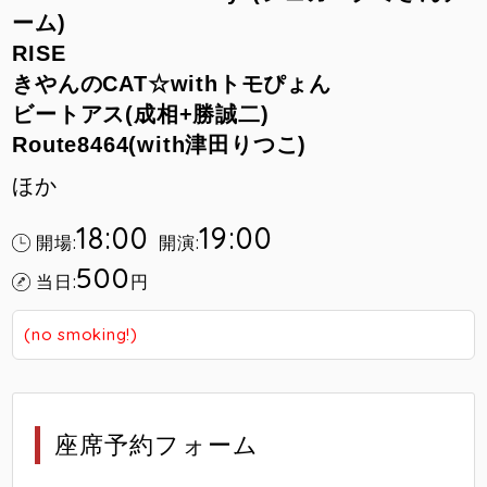
ーム)
RISE
きやんのCAT☆withトモぴょん
ビートアス(成相+勝誠二)
Route8464(with津田りつこ)
ほか
18:00
19:00
開場:
開演:
500
当日:
円
(no smoking!)
座席予約フォーム