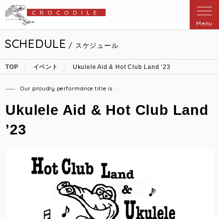
CROCODILE
Menu
SCHEDULE
/ スケジュール
TOP
イベント
Ukulele Aid & Hot Club Land ’23
Our proudly performance title is :
Ukulele Aid & Hot Club Land
’23