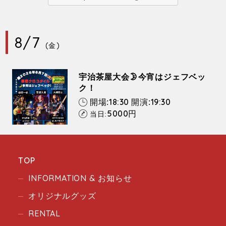
8/7
(金)
宇治茶屋大会🌛今宵はジェフベッ
ク！
18:30
19:30
開場:
開演:
5000
円
当日:
TOP
INFORMATION & お知らせ
オリジナルグッズ
RENTAL