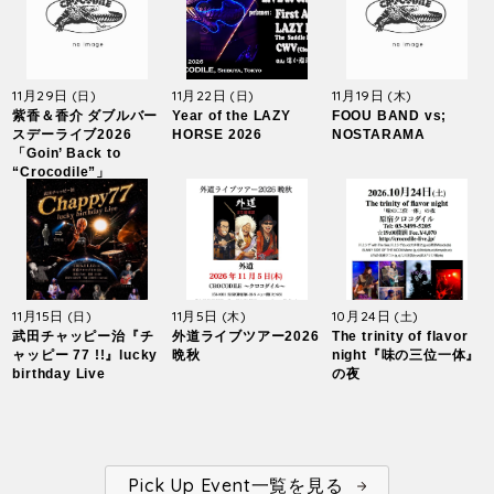
11月29日
11月22日
11月19日
(日)
(日)
(木)
紫香＆香介 ダブルバー
Year of the LAZY
FOOU BAND vs;
スデーライブ2026
HORSE 2026
NOSTARAMA
「Goin’ Back to
“Crocodile”」
11月15日
11月5日
10月24日
(日)
(木)
(土)
武田チャッピー治『チ
外道ライブツアー2026
The trinity of flavor
ャッピー 77 !!』lucky
晩秋
night『味の三位一体』
birthday Live
の夜
Pick Up Event一覧を見る