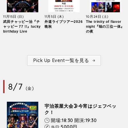
11月15日
11月5日
10月24日
(日)
(木)
(土)
武田チャッピー治『チ
外道ライブツアー2026
The trinity of flavor
ャッピー 77 !!』lucky
晩秋
night『味の三位一体』
birthday Live
の夜
Pick Up Event一覧を見る
8/7
(金)
宇治茶屋大会🌛今宵はジェフベッ
ク！
18:30
19:30
開場:
開演:
5000
円
当日: