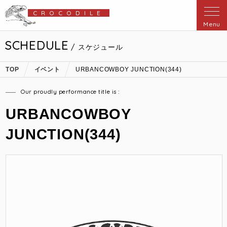
CROCODILE
Menu
SCHEDULE
/ スケジュール
TOP
イベント
URBANCOWBOY JUNCTION(344)
Our proudly performance title is :
URBANCOWBOY
JUNCTION(344)