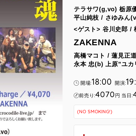
テラサワ(g,vo) 栃原優二
平山純枝 /
さゆみん(vo
<ゲスト> 谷川史郎 / 
ZAKENNA
高橋マコト /
蓮見正道(
永本 忠(b) 上原”ユカリ
18:00
19
開場:
開演:
4070
前売り:
円
当日:
(NO SMOKING!)