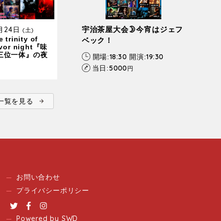
0月24日
宇治茶屋大会🌛今宵はジェフ
(土)
 trinity of
ベック！
avor night『味
三位一体』の夜
18:30
19:30
開場:
開演:
5000
当日:
円
ent一覧を見る
お問い合わせ
プライバシーポリシー
Twitter
Facebook
Instagram
Powered by SWD