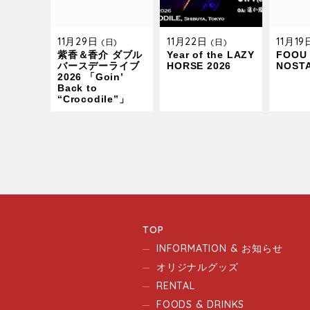
11月29日
11月22日
11月1
(日)
(日)
紫香＆香介 ダブル
Year of the LAZY
FOOU 
バースデーライブ
HORSE 2026
NOST
2026 「Goin’
Back to
“Crocodile”」
TOP
INFORMATION & お知らせ
オリジナルグッズ
RENTAL
FOODS & DRINKS