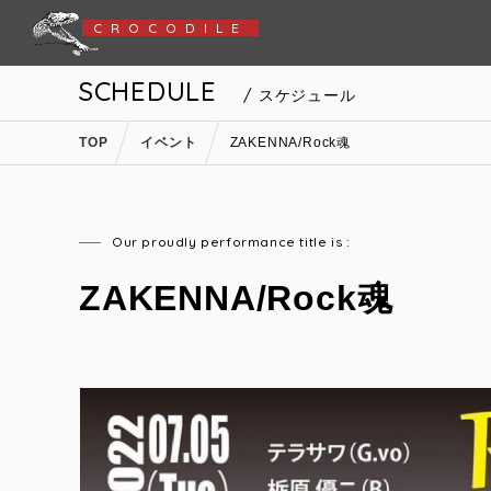
CROCODILE
SCHEDULE
/ スケジュール
TOP
イベント
ZAKENNA/Rock魂
Our proudly performance title is :
ZAKENNA/Rock魂