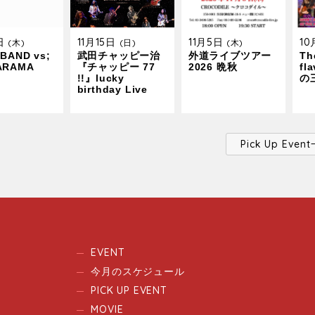
9日
11月15日
11月5日
1
(木)
(日)
(木)
BAND vs;
武田チャッピー治
外道ライブツアー
The
ARAMA
『チャッピー 77
2026 晩秋
fl
!!』lucky
の
birthday Live
Pick Up Ev
EVENT
今月のスケジュール
PICK UP EVENT
MOVIE