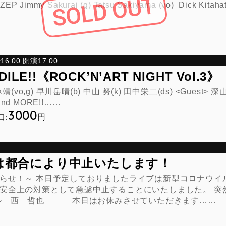
ZEP Jimmy Sakurai (g) Tatsu Sakiyama (vo) Dick Kitaha
6:00 開演17:00
ILE!!《ROCK’N’ART NIGHT Vol.3》
靖(vo,g) 早川岳晴(b) 中山 努(k) 田中栄二(ds) <Guest
ORE!!……
3000
円
日:
は都合により中止いたします！
！～ 本日予定しておりましたライブは新型コロナウイル
安全上の対策として急遽中止することにいたしました。 突
イル 西 哲也 本日はお休みさせていただきます……