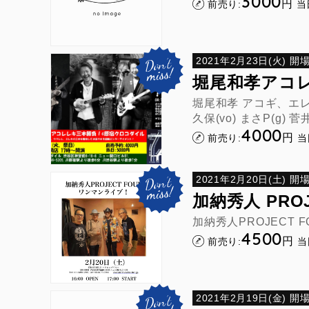
3000
円
前売り:
当
2021年2月23日(火) 開場1
堀尾和孝アコレレ
堀尾和孝 アコギ、エレキ
久保(vo) まさP(g) 
4000
円
前売り:
当
2021年2月20日(土) 開場1
加納秀人 PRO
加納秀人PROJECT FO
4500
円
前売り:
当
2021年2月19日(金) 開場1