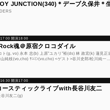
OY JUNCTION(340)＊デーブ久保井＊
DERS
7:00 開演18:00
A/Rock魂＠原宿クロコダイル
(g, vo) 永本 忠(b) 上原”ユカリ”裕(ds) 林 政宏(k) 蓮見正道(g
 平山純枝(vo,cho) ｻﾕﾐﾝ(vo,cho) <ゲスト>谷川史郎/松川純一
6:30 開演17:00
ースティックライブwith長谷川友二
 長谷川友二(g)