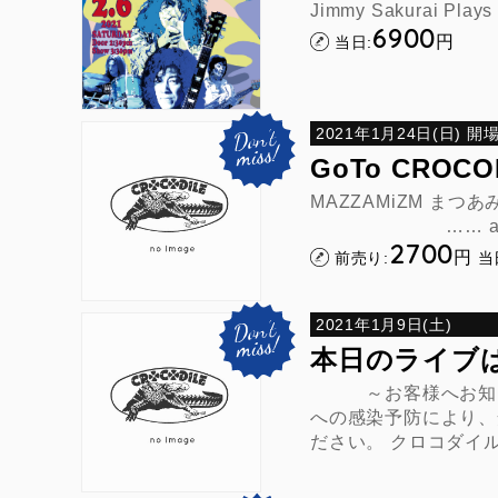
Jimmy Sakurai Plays 
6900
円
当日:
2021年1月24日(日) 開場1
GoTo CROCOD
MAZZAMiZM まつあみ
…… and M
2700
円
前売り:
当
2021年1月9日(土)
本日のライブ
～お客様へお知らせ
への感染予防により、
ださい。 クロコダ