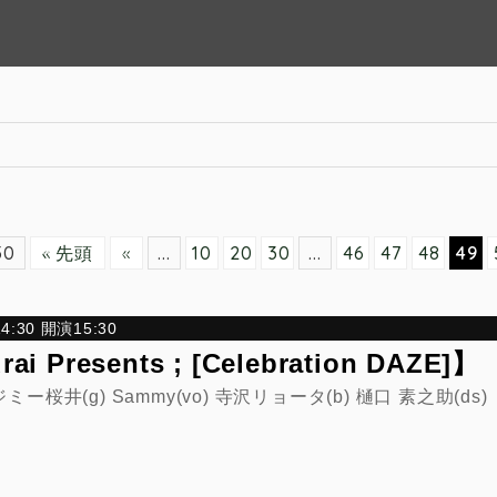
50
« 先頭
«
...
10
20
30
...
46
47
48
49
:30 開演15:30
ai Presents ; [Celebration DAZE]】
on ジミー桜井(g) Sammy(vo) 寺沢リョータ(b) 樋口 素之助(ds)