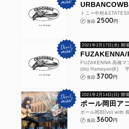
URBANCOWB
トニー中村&STATESI
2500
円
当日:
2021年2月17日(水) 開場1
FUZAKENN
FUZAKENNA 高橋マコト
(ds) Hamayan(K)
3700
円
当日:
2021年2月14日(日) 開場1
ポール岡田アコ
ポール岡田(vo) with
3600
円
当日: