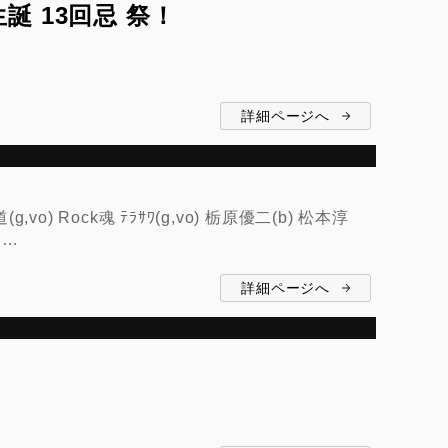
生誕 13回忌 祭！
詳細ページへ
,vo) Rock魂 ﾃﾗｻﾜ(g,vo) 栃原優二(b) 松本淳
……
詳細ページへ