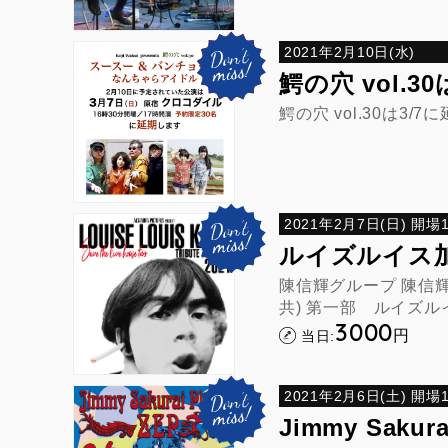
2021年2月10日(水)
鰐の穴 vol.
鰐の穴 vol.30は3
2021年2月7日(日) 開場16
ルイズルイス
陳信輝グループ 陳信輝(g
共) 第一部 ルイズルイス
3000
円
当日:
2021年2月6日(土) 開場14
Jimmy Sakura