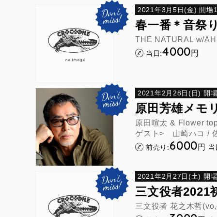
2021年3月5日(金) 開場16
春一番＊音祭
THE NATURAL w/AH
4000
円
当日:
2021年2月28日(日) 開場1
原田芳雄メモ
原田喧太 & Flower t
ゲスト> 山崎ハコ / 
6000
円
前売り:
当
2021年2月27日(土) 開場1
三文役者2021初L
三文役者 花之木哲(vo,g)