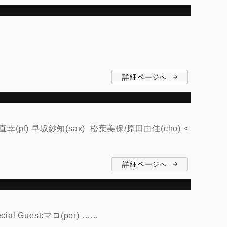
詳細ページへ
恩田直幸(pf) 早坂紗知(sax) 松葉美保/原田由佳(cho) <
詳細ページへ
l Guest:マロ(per) ……