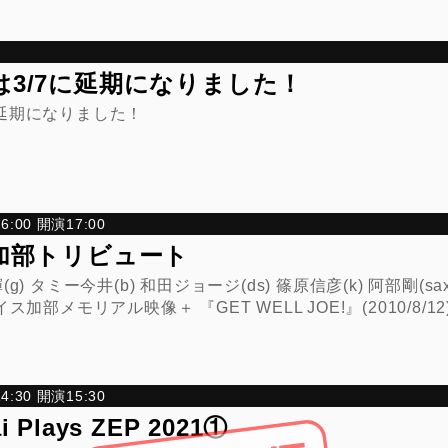
30は3/7に延期になりました！
/7に延期になりました！
:00 開演17:00
加部トリビュート
) タミー今井(b) 和田ジョージ(ds) 篠原信彦(k) 阿部剛(sax
加部メモリアル映像＋ 『GET WELL JOE!』(2010/8/12)の
:30 開演15:30
i Plays ZEP 2021①