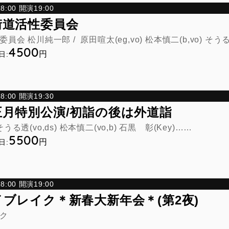
:00 開演19:00
街道活性委員会
 松川純一郎 / 原田喧太(eg,vo) 松本慎二(b,vo) そうる透
4500
円
日:
:00 開演19:30
月特別公演/初詣の後は外道詣
そうる透(vo,ds) 松本慎二(vo,b) 石黒 彰(Key)……
5500
円
日:
:00 開演19:00
ブレイク＊新春大新年会＊(第2夜)
ク