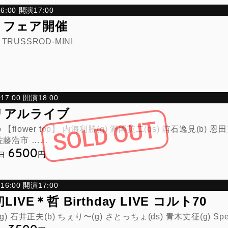
:00 開演17:00
りフェア開催
 TRUSSROD-MINI
7:00 開演18:00
リアルライブ
op 【flower top】 内海利勝(g) 満園英二(ds) 舘石逸見(b) 
佐藤浩市 ……
6500
円
日:
6:00 開演17:00
IVE＊哲 Birthday LIVE コルト70
 石井正夫(b) ちぇり〜(g) さとっちょ(ds) 青木丈征(g) Specia