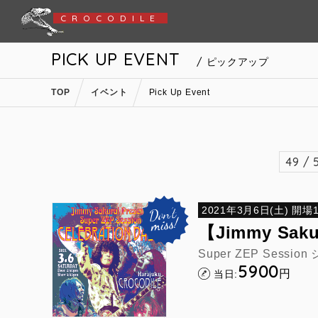
CROCODILE
PICK UP EVENT
/ ピックアップ
TOP
イベント
Pick Up Event
49 / 
2021年3月6日(土) 開場14
【Jimmy Sakur
Super ZEP Sessi
5900
円
当日: