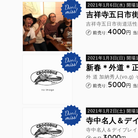
2021年1月6日(水) 開場18
吉祥寺五日市
吉祥寺五日市街道活性委員会
4000
円
前売り:
当
2021年1月3日(日) 開場18
新春＊外道＊正
外 道 加納秀人(vo,g) 
5000
円
前売り:
当
2021年1月2日(土) 開場18
寺中名人＆デイ
寺中名人＆デイブレイ
3000