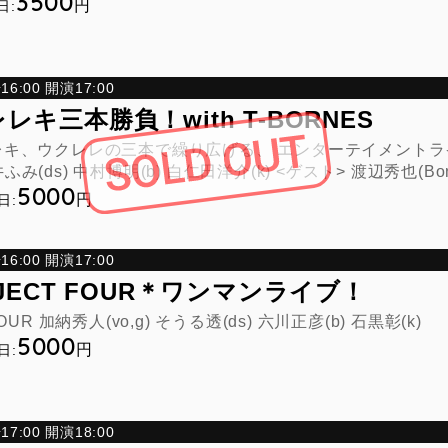
3500
円
日:
6:00 開演17:00
キ三本勝負！with T-BORNES
、ウクレレの三本で繰り広げる、 エンターテイメントライブ！ 堀尾和
菅井ふみ(ds) 中村博明(b) 白仁田洋介(k) <ゲスト> 渡辺秀也(Bo
5000
円
日:
6:00 開演17:00
JECT FOUR＊ワンマンライブ！
UR 加納秀人(vo,g) そうる透(ds) 六川正彦(b) 石黒彰(k)
5000
円
日:
7:00 開演18:00