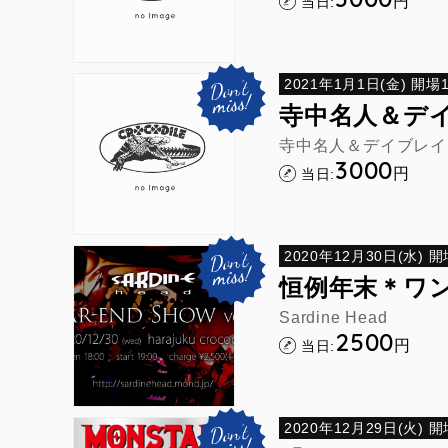
円
当日:
2021年1月1日(金) 開場18
寺中名人＆デイ
寺中名人＆デイブレイ
3000
円
当日:
2020年12月30日(水) 開場
恒例年末＊ワン
Sardine Head
2500
円
当日:
2020年12月29日(火) 開場