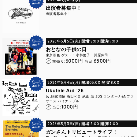
出演者募集中！
出演者募集中！……
2026年5月5日(火) 開場18:00 開演19:00
おとなの子供の日
東京暮色 ゲスト：小林啓子・川原伸司……
6000
6500
円
円
前売り:
当日:
2026年5月4日(月) 開場05:00 開演18:00
Ukulele Aid ’26
by;鰯家猫輔 高田和貴 武山 茂 JBS ランターナ&Nブラ
ザーズ パイナップル……
1000
円
当日:
2026年5月3日(日) 開場18:00 開演19:00
ガンさんトリビュートライブ！