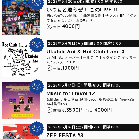
2026年5月20日(水) 開場18:00 開演19:00
いつもと違うぜ !! このLIVE !!
初のYouTube動画、４曲連続公開!! サブスクEP 『ダメ
でもともと』が『出る!!』 A……
4000
円
当日:
2026年5月18日(月) 開場18:00 開演19:00
Ukulele Aid & Hot Club Land 3
by;MITSU オーバーオールズ ストックインズ イケマー
&フレンズ Le Cie……
1000
円
当日:
2026年5月17日(日) 開場18:00 開演19:00
Music for lifevol.12
臥龍Band 多田覚as;臥龍(vo,g) 栃原優二(b) You-ki(g)
神村晃司(pf)……
3500
4000
円
円
前売り:
当日:
2026年5月16日(土) 開場17:00 開演18:00
ZEP FESTA #3