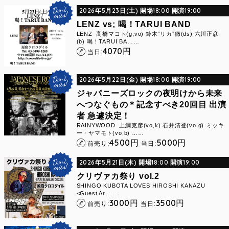
2026年5月23日(土) 開場18:00 開演19:00
LENZ vs; 喝！TARUI BAND
LENZ 高橋マコト(g,vo) 鈴木”リカ”徹(ds) 六川正彦
(b) 喝！TARUI BA……
4070
円
当日:
2026年5月22日(金) 開場18:00 開演19:00
ジャパニーズロックの夜明けから未来
へつなぐもの＊記念すべき20回目 出演
者 急遽決定！
RAINYWOOD 上綱克彦(vo,k) 石井清登(vo,g) ミッキ
ー・ヤマモト(vo,b) ……
4500
5000
円
円
前売り:
当日:
2026年5月21日(木) 開場18:00 開演19:00
クリヴァカ祭り vol.2
SHINGO KUBOTA LOVES HIROSHI KANAZU
<Guest Ar……
3000
3500
円
円
前売り:
当日: