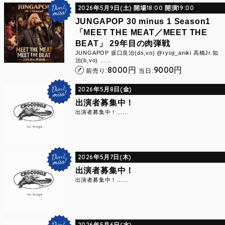
2026年5月9日(土) 開場18:00 開演19:00
JUNGAPOP 30 minus 1 Season1
「MEET THE MEAT／MEET THE
BEAT」 29年目の肉弾戦
JUNGAPOP 坂口良治(ds,vo) @ryoji_aniki 高橋Jr.知
治(b,vo) ……
8000
9000
円
円
前売り:
当日:
2026年5月8日(金)
出演者募集中！
出演者募集中！……
2026年5月7日(木)
出演者募集中！
出演者募集中！……
2026年5月6日(水)