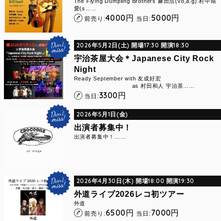
The Flying Dumpling Brothers 麻田浩(vo,a.g) 村中靖
愛(s……
4000
5000
円
円
前売り:
当日:
2026年5月2日(土) 開場17:30 開演18:30
宇治茶屋大会＊Japanese City Rock
Night
Ready September with 友成好宏
as 村田和人 宇治茶……
3300
円
当日:
2026年5月1日(金)
出演者募集中！
出演者募集中！……
2026年4月30日(木) 開場18:00 開演19:30
外道ライブ2026レコ初ツアー
外道
6500
7000
円
円
前売り:
当日: