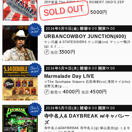
ZEP道楽 The FIRM Project ROBERT OKD'S ZEP
CULT……
4500
5000
円
円
前売り:
当日:
2026年5月15日(金) 開場18:00 開演19:00
URBANCOWBOY JUNCTION(400)
ケン川越 & STATESIDERS ケン川越(vo) マッシー鴨川
(g) エイ……
3300
円
当日:
2026年5月14日(木) 開場18:00 開演19:00
Marmalade Day LIVE
☆The Southpaw Snipers 石田寿和(vo) 濱田ケイ(cho)
佐野元康(g……
4000
4500
円
円
前売り:
当日:
2026年5月13日(水) 開場18:00 開演19:00
寺中名人& DAYBREAK w/キャバレー
ズ
寺中名人&DAYBREAK 寺中名人(g) 保山道夫(g) くまモ