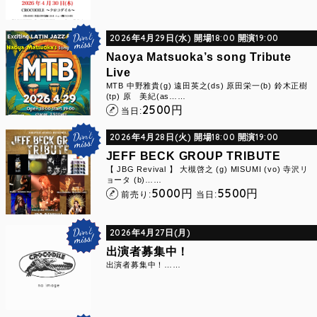
2026年4月29日(水) 開場18:00 開演19:00
Naoya Matsuoka’s song Tribute
Live
MTB 中野雅貴(g) 遠田英之(ds) 原田栄一(b) 鈴木正樹
(tp) 原 美紀(as……
2500
円
当日:
2026年4月28日(火) 開場18:00 開演19:00
JEFF BECK GROUP TRIBUTE
【 JBG Revival 】 大槻啓之 (g) MISUMI (vo) 寺沢リ
ョータ (b)……
5000
5500
円
円
前売り:
当日:
2026年4月27日(月)
出演者募集中！
出演者募集中！……