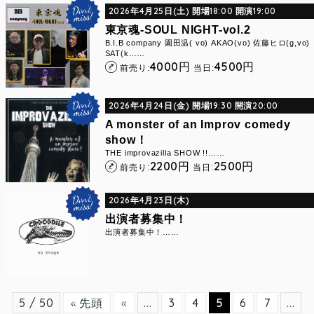
2026年4月25日(土) 開場18:00 開演19:00
東京魂-SOUL NIGHT-vol.2
B.I.B company 園田温( vo) AKAO(vo) 佐藤ヒロ(g,vo)
SAT(k……
4000
4500
円
円
前売り:
当日:
2026年4月24日(金) 開場19:30 開演20:00
A monster of an Improv comedy
show！
THE improvazilla SHOW !!……
2200
2500
円
円
前売り:
当日:
2026年4月23日(木)
出演者募集中！
出演者募集中！……
5 / 50
« 先頭
«
...
3
4
5
6
7
...